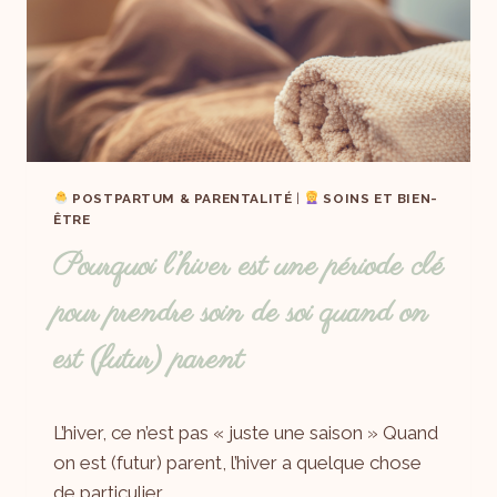
POSTPARTUM & PARENTALITÉ
|
SOINS ET BIEN-
ÊTRE
Pourquoi l’hiver est une période clé
pour prendre soin de soi quand on
est (futur) parent
Par
12/01/2026
L’hiver, ce n’est pas « juste une saison » Quand
Laëtitia
on est (futur) parent, l’hiver a quelque chose
de particulier….