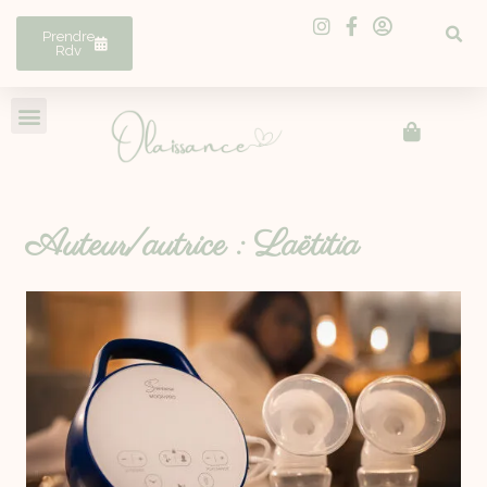
Prendre
Rdv
Auteur/autrice : Laëtitia