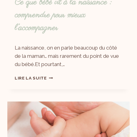
Ce que bébé vit à la naissance :
comprendre pour mieux
l’accompagner
Par
16/05/2025
La naissance, on en parle beaucoup du côté
Laëtitia
de la maman… mais rarement du point de vue
du bébé.Et pourtant,…
LIRE LA SUITE