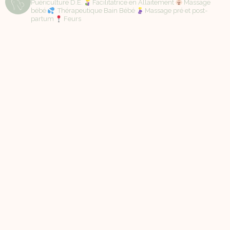
Puériculture D.E.
Facilitatrice en Allaitement
Massage
bébé
Thérapeutique Bain Bébé
Massage pré et post-
partum
Feurs