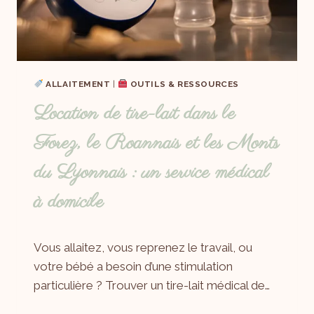
ALLAITEMENT
|
OUTILS & RESSOURCES
Location de tire-lait dans le
Forez, le Roannais et les Monts
du Lyonnais : un service médical
à domicile
Par
20/06/2026
Vous allaitez, vous reprenez le travail, ou
Laëtitia
votre bébé a besoin d’une stimulation
particulière ? Trouver un tire-lait médical de…