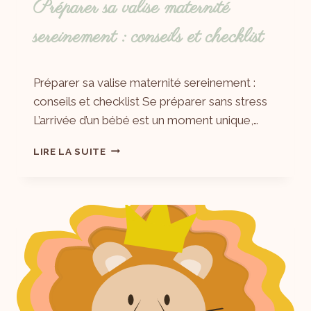
Préparer sa valise maternité
sereinement : conseils et checklist
Par
23/09/2025
Préparer sa valise maternité sereinement :
Laëtitia
conseils et checklist Se préparer sans stress
L’arrivée d’un bébé est un moment unique,…
LIRE LA SUITE