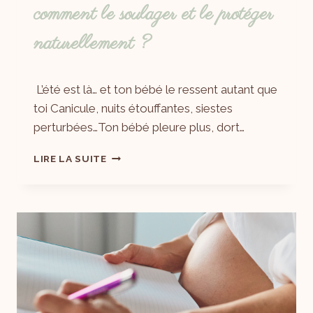
comment le soulager et le protéger
naturellement ?
Par
30/06/2025
L’été est là… et ton bébé le ressent autant que
Laëtitia
toi Canicule, nuits étouffantes, siestes
perturbées…Ton bébé pleure plus, dort…
LIRE LA SUITE