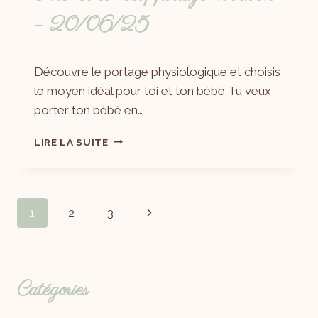
– 20/06/25
Par
15/05/2025
Découvre le portage physiologique et choisis
Laëtitia
le moyen idéal pour toi et ton bébé Tu veux
porter ton bébé en…
LIRE LA SUITE
1
2
3
Catégories