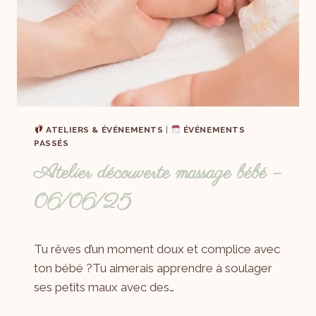
ATELIERS & ÉVÉNEMENTS
|
ÉVÉNEMENTS
PASSÉS
Atelier découverte massage bébé –
06/06/25
Par
16/05/2025
Tu rêves d’un moment doux et complice avec
Laëtitia
ton bébé ?Tu aimerais apprendre à soulager
ses petits maux avec des…