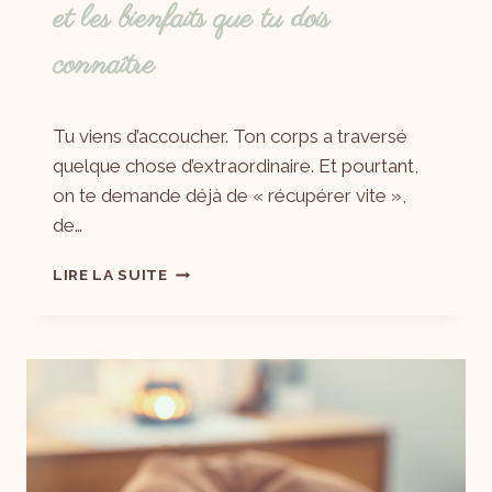
et les bienfaits que tu dois
connaître
Par
14/04/2026
Tu viens d’accoucher. Ton corps a traversé
Laëtitia
quelque chose d’extraordinaire. Et pourtant,
on te demande déjà de « récupérer vite »,
de…
LIRE LA SUITE