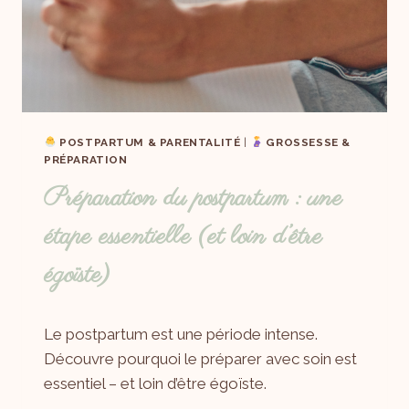
POSTPARTUM & PARENTALITÉ
|
GROSSESSE &
PRÉPARATION
Préparation du postpartum : une
étape essentielle (et loin d’être
égoïste)
Par
21/05/2025
Le postpartum est une période intense.
Laëtitia
Découvre pourquoi le préparer avec soin est
essentiel – et loin d’être égoïste.