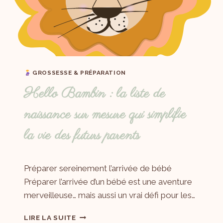
GROSSESSE & PRÉPARATION
Hello Bambin : la liste de
naissance sur mesure qui simplifie
la vie des futurs parents
Par
16/09/2025
Préparer sereinement l’arrivée de bébé
Laëtitia
Préparer l’arrivée d’un bébé est une aventure
merveilleuse… mais aussi un vrai défi pour les…
LIRE LA SUITE