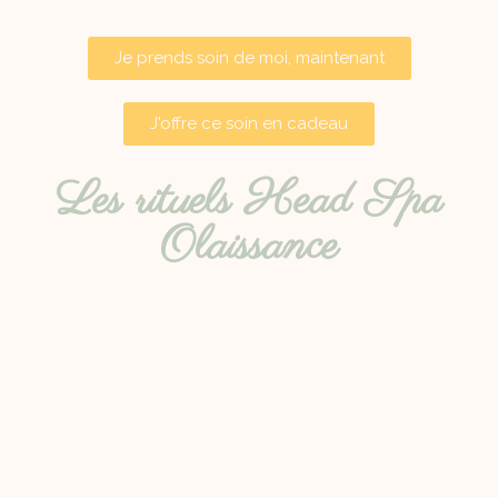
Je prends soin de moi, maintenant
J'offre ce soin en cadeau
Les rituels Head Spa
Olaissance
Rituel Découverte - 45min