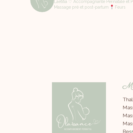
Laëtitia ♡ Accompagnante Périnatale et Pa
Massage pré et post-partum
Feurs
Mes
Thal
Mas
Mas
Mas
Ress