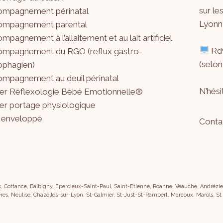
sur le
ompagnement périnatal
Lyonna
ompagnement parental
mpagnement à l’allaitement et au lait artificiel
Rdv
mpagnement du RGO (reflux gastro-
(selon
phagien)
mpagnement au deuil périnatal
N’hés
ier Réflexologie Bébé Emotionnelle®
ier portage physiologique
 enveloppé
Conta
s, Cottance, Balbigny, Epercieux-Saint-Paul, Saint-Etienne, Roanne, Veauche, Andrézieu
res, Neulise, Chazelles-sur-Lyon, St-Galmier, St-Just-St-Rambert, Marcoux, Marols, St