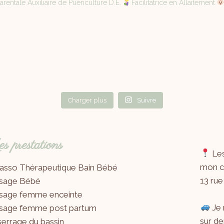
rentale Auxiliaire de Puériculture D.E.
Facilitatrice en Allaitement
Charger plus
Suivre
 prestations
Les
mon ca
asso Thérapeutique Bain Bébé
13 rue
sage Bébé
sage femme enceinte
Je 
sage femme post partum
sur de
errage du bassin