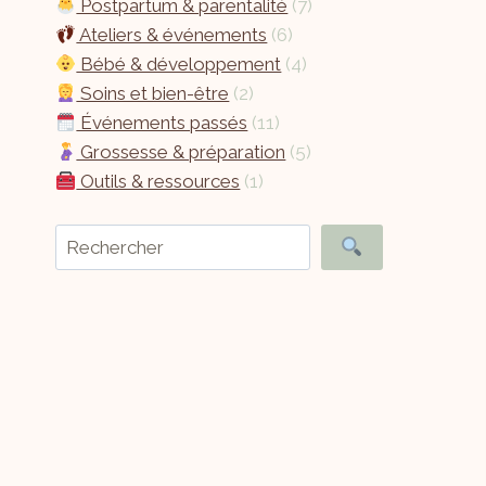
Postpartum & parentalité
(7)
Ateliers & événements
(6)
Bébé & développement
(4)
Soins et bien-être
(2)
Événements passés
(11)
Grossesse & préparation
(5)
Outils & ressources
(1)