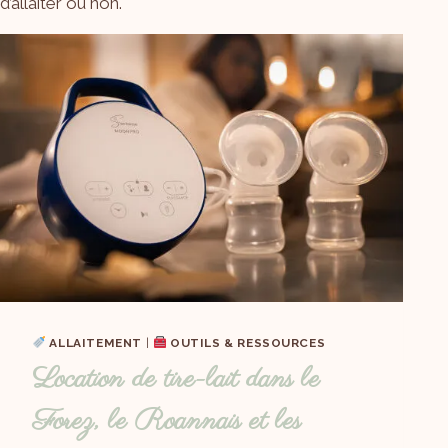
d’allaiter ou non.
ALLAITEMENT
|
OUTILS & RESSOURCES
Location de tire-lait dans le
Forez, le Roannais et les