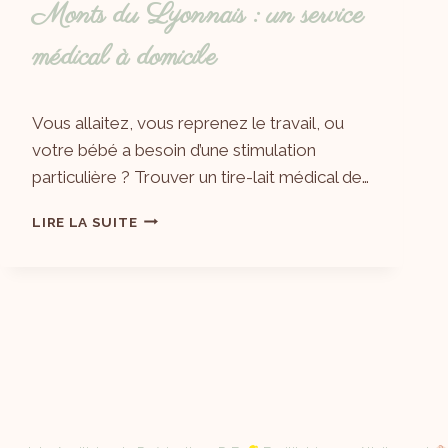
Monts du Lyonnais : un service
médical à domicile
Par
20/06/2026
Vous allaitez, vous reprenez le travail, ou
Laëtitia
votre bébé a besoin d’une stimulation
particulière ? Trouver un tire-lait médical de…
LIRE LA SUITE