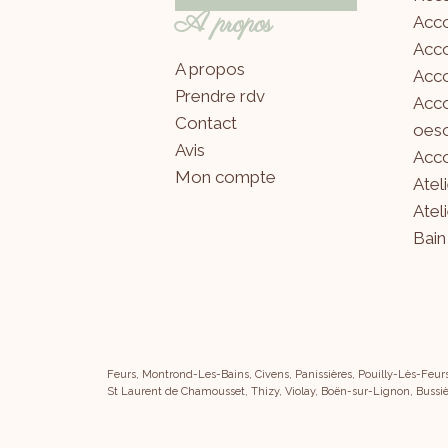
A propos
Acc
Acc
A propos
Acco
Prendre rdv
Acco
Contact
oeso
Avis
Acco
Mon compte
Atel
Atel
Bain
Feurs, Montrond-Les-Bains, Civens, Panissières, Pouilly-Lès-Feur
St Laurent de Chamousset, Thizy, Violay, Boën-sur-Lignon, Bussiè