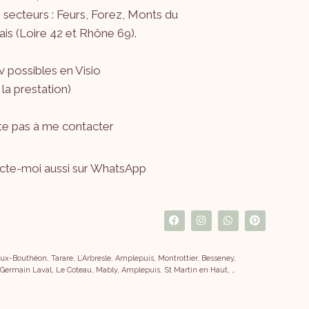
s secteurs : Feurs, Forez, Monts du
is (Loire 42 et Rhône 69).
 possibles en Visio
 la prestation)
ite pas à me
contacter
cte-moi aussi sur WhatsApp
x-Bouthéon, Tarare, L’Arbresle, Amplepuis, Montrottier, Besseney,
 Germain Laval, Le Coteau, Mably, Amplepuis, St Martin en Haut, …