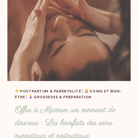
POSTPARTUM & PARENTALITÉ
|
SOINS ET BIEN-
ÊTRE
|
GROSSESSE & PRÉPARATION
Offre à Maman un moment de
douceur : Les bienfaits des soins
prénataux et postnataux