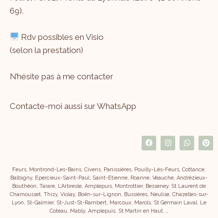
69).
Rdv possibles en Visio
(selon la prestation)
N’hésite pas à me
contacter
Contacte-moi aussi sur WhatsApp
Feurs, Montrond-Les-Bains, Civens, Panissières, Pouilly-Lès-Feurs, Cottance,
Balbigny, Epercieux-Saint-Paul, Saint-Etienne, Roanne, Veauche, Andrézieux-
Bouthéon, Tarare, L’Arbresle, Amplepuis, Montrottier, Besseney, St Laurent de
Chamousset, Thizy, Violay, Boën-sur-Lignon, Bussières, Neulise, Chazelles-sur-
Lyon, St-Galmier, St-Just-St-Rambert, Marcoux, Marols, St Germain Laval, Le
Coteau, Mably, Amplepuis, St Martin en Haut, …