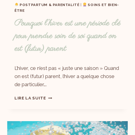
POSTPARTUM & PARENTALITÉ
|
SOINS ET BIEN-
ÊTRE
Pourquoi l’hiver est une période clé
pour prendre soin de soi quand on
est (futur) parent
Par
12/01/2026
L’hiver, ce n’est pas « juste une saison » Quand
Laëtitia
on est (futur) parent, l’hiver a quelque chose
de particulier….
LIRE LA SUITE