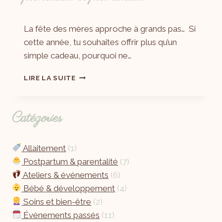
Par
29/04/2025
La fête des mères approche à grands pas… Si
Laëtitia
cette année, tu souhaites offrir plus qu’un
simple cadeau, pourquoi ne…
LIRE LA SUITE
Catégories
Allaitement
(1)
Postpartum & parentalité
(7)
Ateliers & événements
(6)
Bébé & développement
(4)
Soins et bien-être
(2)
Événements passés
(11)