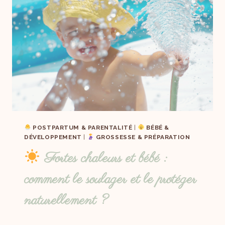
POSTPARTUM & PARENTALITÉ
|
BÉBÉ &
DÉVELOPPEMENT
|
GROSSESSE & PRÉPARATION
Fortes chaleurs et bébé :
comment le soulager et le protéger
naturellement ?
Par
30/06/2025