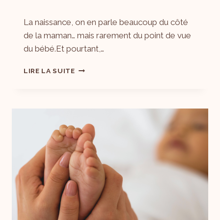
Par
16/05/2025
La naissance, on en parle beaucoup du côté
Laëtitia
de la maman… mais rarement du point de vue
du bébé.Et pourtant,…
LIRE LA SUITE