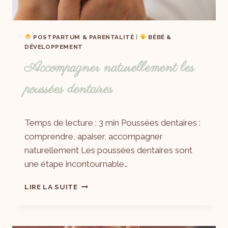
POSTPARTUM & PARENTALITÉ
|
BÉBÉ &
DÉVELOPPEMENT
Accompagner naturellement les
poussées dentaires
Par
05/05/2025
Temps de lecture : 3 min Poussées dentaires :
Laëtitia
comprendre, apaiser, accompagner
naturellement Les poussées dentaires sont
une étape incontournable…
LIRE LA SUITE