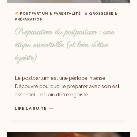
POSTPARTUM & PARENTALITÉ
|
GROSSESSE &
PRÉPARATION
Préparation du postpartum : une
étape essentielle (et loin d’être
égoïste)
Par
21/05/2025
Le postpartum est une période intense.
Laëtitia
Découvre pourquoi le préparer avec soin est
essentiel – et loin d’être égoïste.
LIRE LA SUITE