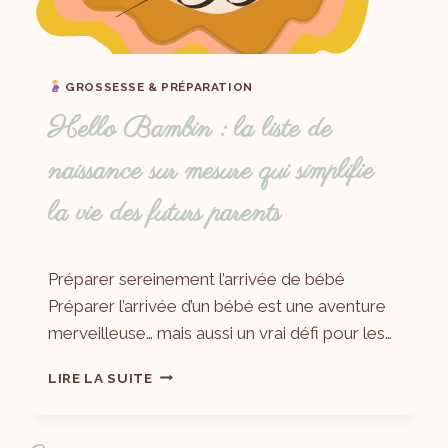
GROSSESSE & PRÉPARATION
Hello Bambin : la liste de
naissance sur mesure qui simplifie
la vie des futurs parents
Par
16/09/2025
Préparer sereinement l’arrivée de bébé
Laëtitia
Préparer l’arrivée d’un bébé est une aventure
merveilleuse… mais aussi un vrai défi pour les…
LIRE LA SUITE