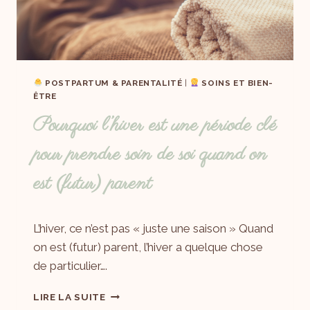
POSTPARTUM & PARENTALITÉ
|
SOINS ET BIEN-
ÊTRE
Pourquoi l’hiver est une période clé
pour prendre soin de soi quand on
est (futur) parent
Par
12/01/2026
L’hiver, ce n’est pas « juste une saison » Quand
Laëtitia
on est (futur) parent, l’hiver a quelque chose
de particulier….
LIRE LA SUITE