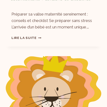
Par
23/09/2025
Préparer sa valise maternité sereinement :
Laëtitia
conseils et checklist Se préparer sans stress
L’arrivée d’un bébé est un moment unique,…
LIRE LA SUITE