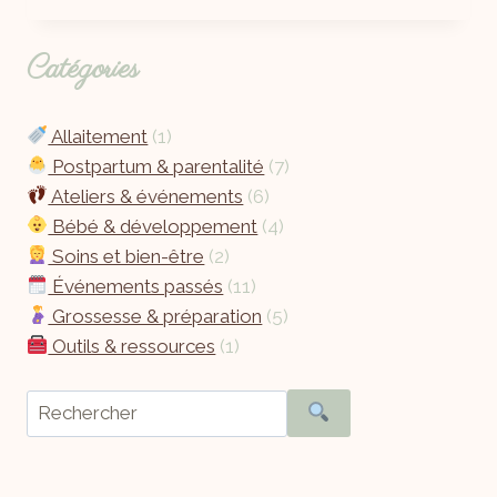
Catégories
Allaitement
(1)
Postpartum & parentalité
(7)
Ateliers & événements
(6)
Bébé & développement
(4)
Soins et bien-être
(2)
Événements passés
(11)
Grossesse & préparation
(5)
Outils & ressources
(1)