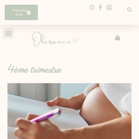
Prendre
Rdv
4ème trimestre