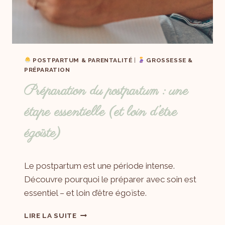
POSTPARTUM & PARENTALITÉ
|
GROSSESSE &
PRÉPARATION
Préparation du postpartum : une
étape essentielle (et loin d’être
égoïste)
Par
21/05/2025
Le postpartum est une période intense.
Laëtitia
Découvre pourquoi le préparer avec soin est
essentiel – et loin d’être égoïste.
LIRE LA SUITE