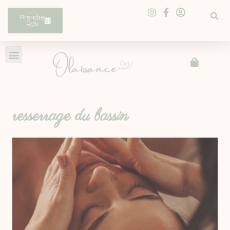
Prendre
Rdv
resserrage du bassin