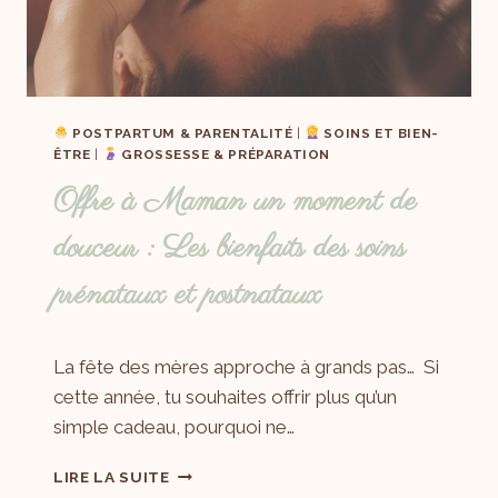
POSTPARTUM & PARENTALITÉ
|
SOINS ET BIEN-
ÊTRE
|
GROSSESSE & PRÉPARATION
Offre à Maman un moment de
douceur : Les bienfaits des soins
prénataux et postnataux
Par
29/04/2025
La fête des mères approche à grands pas… Si
Laëtitia
cette année, tu souhaites offrir plus qu’un
simple cadeau, pourquoi ne…
LIRE LA SUITE