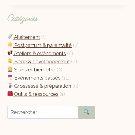
Catégories
Allaitement
(1)
Postpartum & parentalité
(7)
Ateliers & événements
(6)
Bébé & développement
(4)
Soins et bien-être
(2)
Événements passés
(11)
Grossesse & préparation
(5)
Outils & ressources
(1)