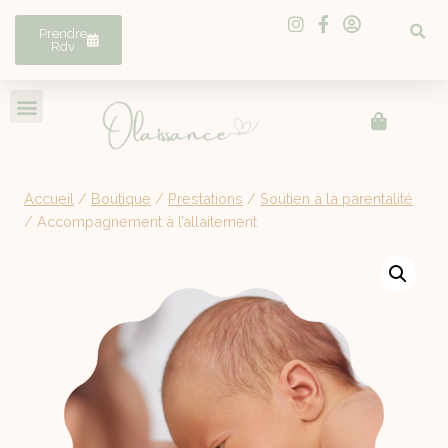
Prendre
Rdv
Accueil
/
Boutique
/
Prestations
/
Soutien à la parentalité
/
Accompagnement à l’allaitement