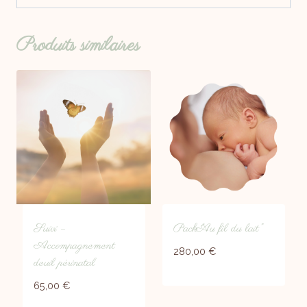
Produits similaires
Suivi –
Pack “Au fil du lait”
Accompagnement
280,00
€
deuil périnatal
65,00
€