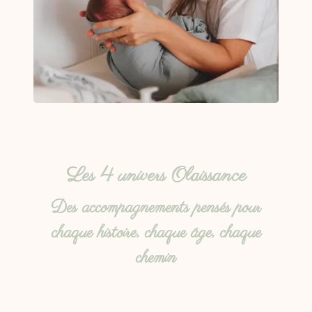
Les 4 univers Olaissance
Des accompagnements pensés pour
chaque histoire, chaque âge, chaque
chemin
Soins
Soins
Accom
Ateliers