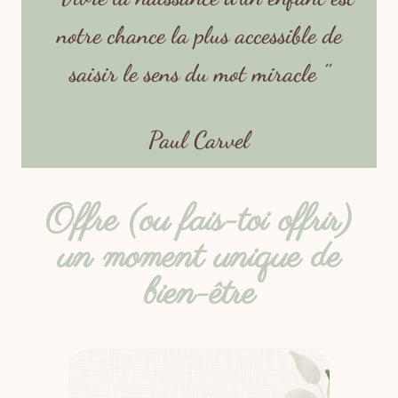
notre chance la plus accessible de
saisir le sens du mot miracle ’’
Paul Carvel
Offre (ou fais-toi offrir)
un moment unique de
bien-être