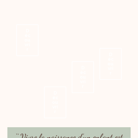
ralentir,
guider
du lien et
accompag
t’écouter,
étape
cultiver la
ner ton
t’honorer.
après
confiance
enfant
étape,
dans ton
dans son
D
sans
rôle de
éveil, son
éc
jugement
ou
parent.
apaiseme
vri
et avec
r
nt, ses
douceur.
D
émotions
éc
ou
et ses
D
vri
besoins
éc
r
ou
profonds.
vri
r
D
éc
ou
vri
r
‘‘ Vivre la naissance d’un enfant est