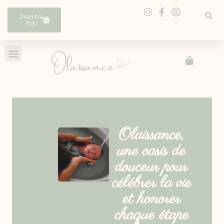
Prendre
Rdv
Olaissance,
une oasis de
douceur pour
célébrer la vie
et honorer
chaque étape