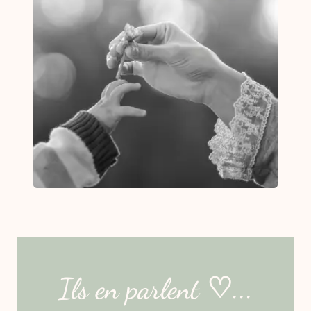
Ils en parlent ♡...​