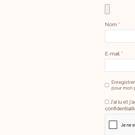
Nom
*
E-mail
*
Enregistre
pour mon 
J'ai lu et 
confidentialit