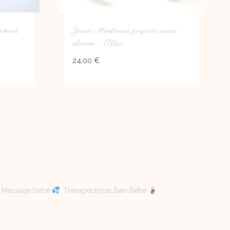
tement
Jouet Montessori poupées russes
silicone – Bleu
24,00
€
Massage bébé
Thérapeutique Bain Bébé