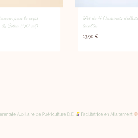
ouceur pour le corps
Lot de 4 Coussinets d’allai
e & Coton (50 ml)
lavables
13,90
€
rentale Auxiliaire de Puériculture D.E.
Facilitatrice en Allaitement