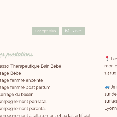
Charger plus
Suivre
 prestations
Les
mon ca
asso Thérapeutique Bain Bébé
13 rue
sage Bébé
sage femme enceinte
Je 
sage femme post partum
sur de
errage du bassin
sur le
ompagnement périnatal
Lyonna
ompagnement parental
mpagnement à l’allaitement et au lait artificiel