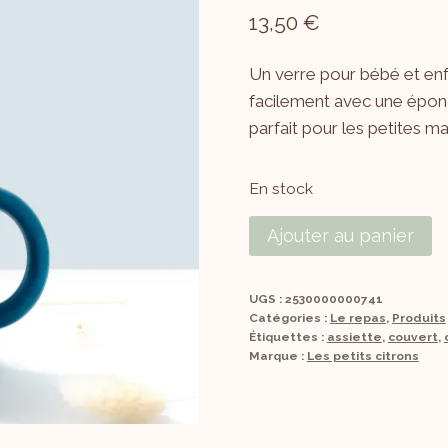
13,50
€
Un verre pour bébé et enfant
facilement avec une éponge
parfait pour les petites ma
En stock
Ajouter au panier
UGS :
2530000000741
Catégories :
Le repas
,
Produits
Étiquettes :
assiette
,
couvert
,
Marque :
Les petits citrons