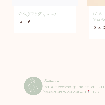
Bola JOY (Or Jaune)
Huile d
Vanill
59,00
€
18,90
€
olaissance
Laëtitia ♡ Accompagnante Périnatale et Pa
Massage pré et post-partum
Feurs