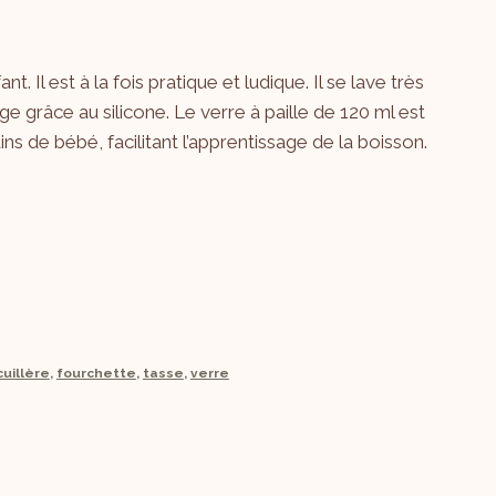
. Il est à la fois pratique et ludique. Il se lave très
 grâce au silicone. Le verre à paille de 120 ml est
ins de bébé, facilitant l’apprentissage de la boisson.
cuillère
,
fourchette
,
tasse
,
verre