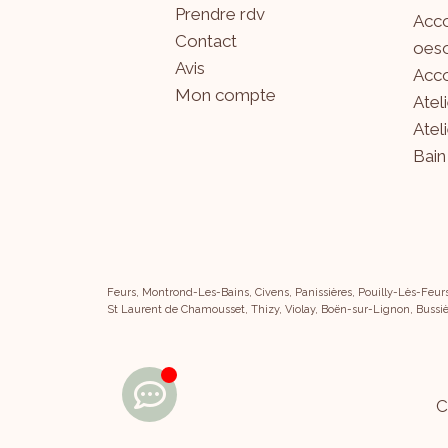
Prendre rdv
Acco
Contact
oeso
Avis
Acco
Mon compte
Atel
Atel
Bain
Feurs, Montrond-Les-Bains, Civens, Panissières, Pouilly-Lès-Feur
St Laurent de Chamousset, Thizy, Violay, Boën-sur-Lignon, Bussiè
C