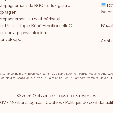
Rdv
mpagnement du RGO (reflux gastro-
(selon
phagien)
mpagnement au deuil périnatal
N’hés
ier Réflexologie Bébé Emotionnelle®
ier portage physiologique
 enveloppé
Conta
s, Cottance, Balbigny, Epercieux-Saint-Paul, Saint-Etienne, Roanne, Veauche, Andrézieu
res, Neulise, Chazelles-sur-Lyon, St-Galmier, St-Just-St-Rambert, Marcoux, Marols, St
©
2026
Olaissance • Tous droits réservés
GV
•
Mentions légales
•
Cookies
•
Politique de confidentiali