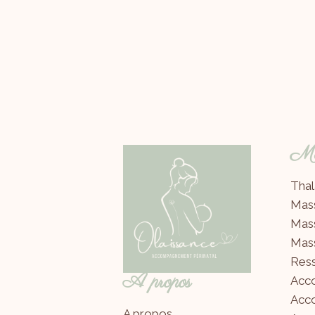
Mes
Thal
Mas
Mas
Mas
Ress
A propos
Acc
Acc
A propos