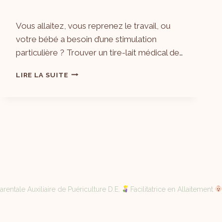
Par
20/06/2026
Vous allaitez, vous reprenez le travail, ou
Laëtitia
votre bébé a besoin d’une stimulation
particulière ? Trouver un tire-lait médical de…
LIRE LA SUITE
rentale Auxiliaire de Puériculture D.E.
Facilitatrice en Allaitement