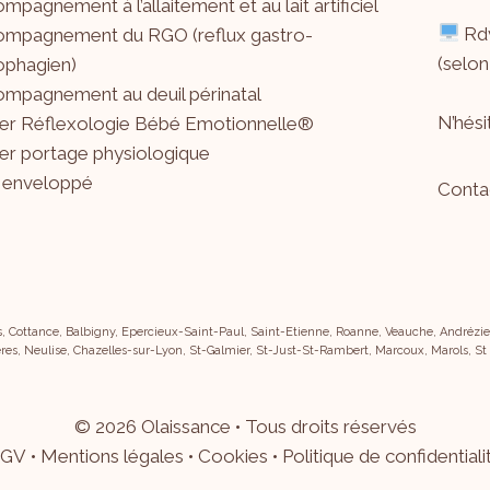
mpagnement à l’allaitement et au lait artificiel
Rdv
mpagnement du RGO (reflux gastro-
(selon
phagien)
mpagnement au deuil périnatal
N’hés
ier Réflexologie Bébé Emotionnelle®
ier portage physiologique
 enveloppé
Conta
s, Cottance, Balbigny, Epercieux-Saint-Paul, Saint-Etienne, Roanne, Veauche, Andrézieu
res, Neulise, Chazelles-sur-Lyon, St-Galmier, St-Just-St-Rambert, Marcoux, Marols, St
©
2026
Olaissance • Tous droits réservés
GV
•
Mentions légales
•
Cookies
•
Politique de confidentiali