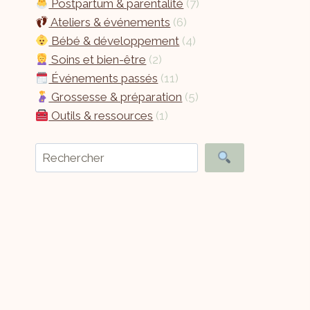
Postpartum & parentalité
(7)
Ateliers & événements
(6)
Bébé & développement
(4)
Soins et bien-être
(2)
Événements passés
(11)
Grossesse & préparation
(5)
Outils & ressources
(1)