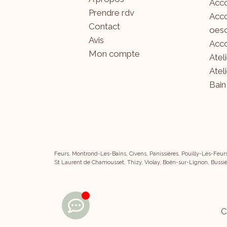
Acco
Prendre rdv
Acco
Contact
oeso
Avis
Acco
Mon compte
Atel
Atel
Bain
Feurs, Montrond-Les-Bains, Civens, Panissières, Pouilly-Lès-Feur
St Laurent de Chamousset, Thizy, Violay, Boën-sur-Lignon, Bussiè
C