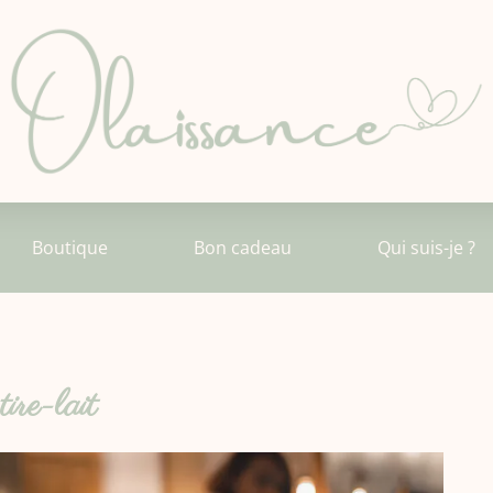
Boutique
Bon cadeau
Qui suis-je ?
tire-lait