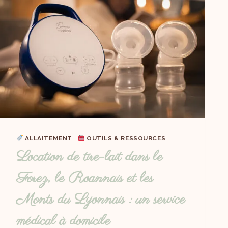
ALLAITEMENT
|
OUTILS & RESSOURCES
Location de tire-lait dans le
Forez, le Roannais et les
Monts du Lyonnais : un service
médical à domicile