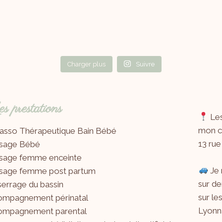
Charger plus
Suivre
 prestations
Les
mon ca
asso Thérapeutique Bain Bébé
13 rue
sage Bébé
sage femme enceinte
Je 
sage femme post partum
sur de
errage du bassin
sur le
ompagnement périnatal
Lyonna
ompagnement parental