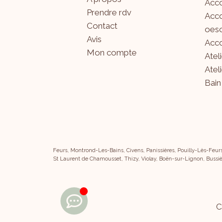
Acco
Prendre rdv
Acco
Contact
oeso
Avis
Acco
Mon compte
Atel
Atel
Bain
Feurs, Montrond-Les-Bains, Civens, Panissières, Pouilly-Lès-Feur
St Laurent de Chamousset, Thizy, Violay, Boën-sur-Lignon, Bussiè
C