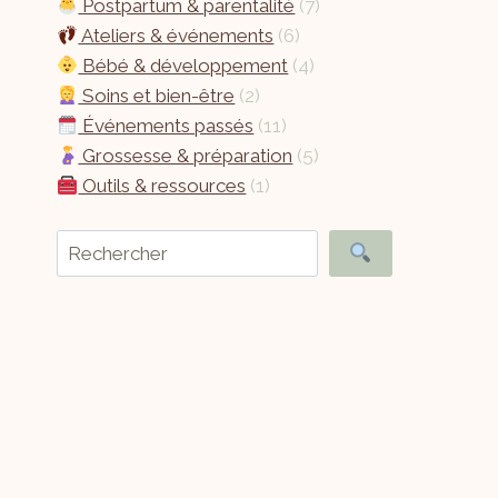
Postpartum & parentalité
(7)
Ateliers & événements
(6)
Bébé & développement
(4)
Soins et bien-être
(2)
Événements passés
(11)
Grossesse & préparation
(5)
Outils & ressources
(1)