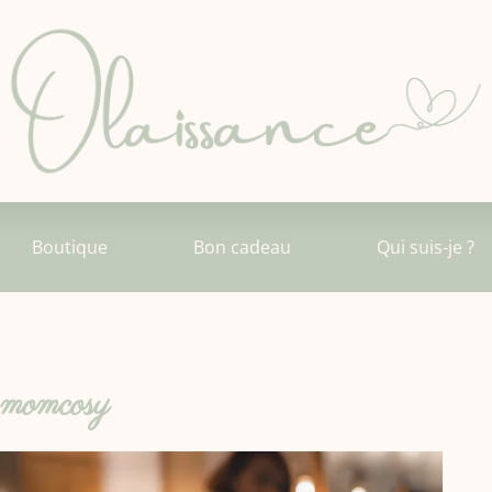
Boutique
Bon cadeau
Qui suis-je ?
momcosy