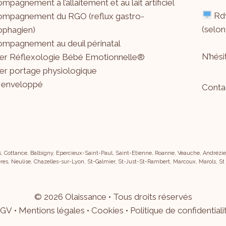
mpagnement à l’allaitement et au lait artificiel
Rdv
mpagnement du RGO (reflux gastro-
(selon
phagien)
mpagnement au deuil périnatal
N’hés
ier Réflexologie Bébé Emotionnelle®
ier portage physiologique
 enveloppé
Conta
s, Cottance, Balbigny, Epercieux-Saint-Paul, Saint-Etienne, Roanne, Veauche, Andrézieu
res, Neulise, Chazelles-sur-Lyon, St-Galmier, St-Just-St-Rambert, Marcoux, Marols, St
©
2026
Olaissance • Tous droits réservés
GV
•
Mentions légales
•
Cookies
•
Politique de confidentiali