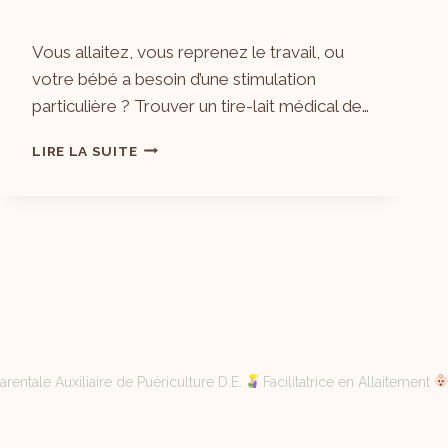
Par
20/06/2026
Vous allaitez, vous reprenez le travail, ou
Laëtitia
votre bébé a besoin d’une stimulation
particulière ? Trouver un tire-lait médical de…
LIRE LA SUITE
rentale Auxiliaire de Puériculture D.E.
Facilitatrice en Allaitement