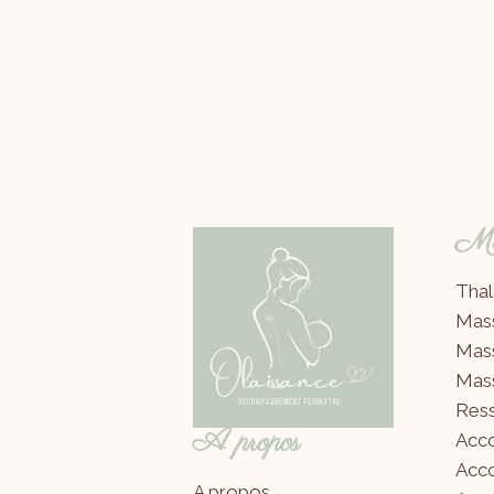
Mes
Thal
Mas
Mas
Mas
Ress
A propos
Acc
Acc
A propos