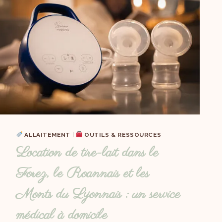
ALLAITEMENT
|
OUTILS & RESSOURCES
Location de tire-lait dans le
Forez, le Roannais et les
Monts du Lyonnais : un service
médical à domicile