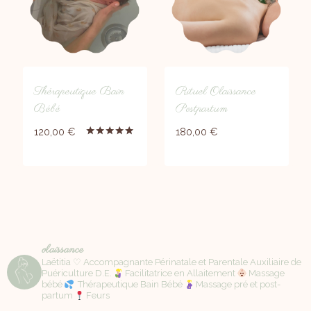
Thérapeutique Bain
Rituel Olaissance
Bébé
Postpartum
120,00
€
180,00
€
Note
5.00
sur 5
olaissance
Laëtitia ♡ Accompagnante Périnatale et Parentale Auxiliaire de
Puériculture D.E.
Facilitatrice en Allaitement
Massage
bébé
Thérapeutique Bain Bébé
Massage pré et post-
partum
Feurs