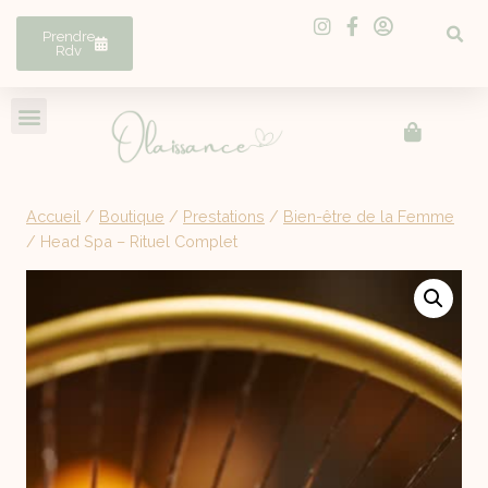
Prendre
Rdv
Accueil
/
Boutique
/
Prestations
/
Bien-être de la Femme
/
Head Spa – Rituel Complet