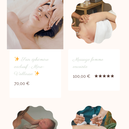
Soin éphémère
Massage femme
exclusif : Mère-
enceinte
Veilleuse
100,00
€
Note
70,00
€
5.00
sur 5