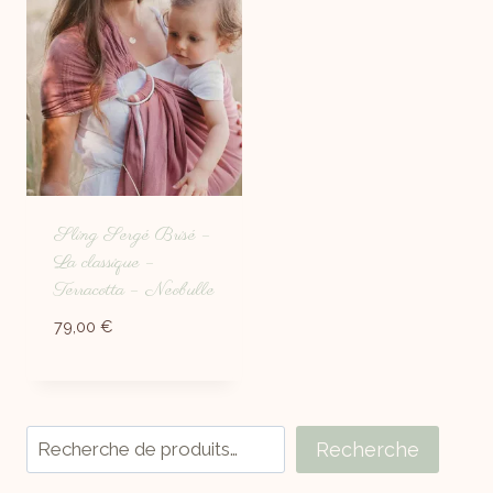
Sling Sergé Brisé –
La classique –
Terracotta – Neobulle
79,00
€
Recherche