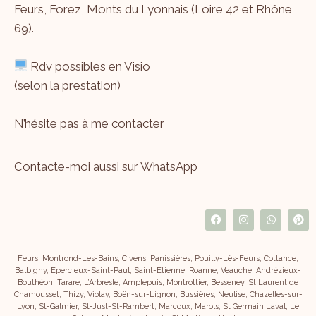
Feurs, Forez, Monts du Lyonnais (Loire 42 et Rhône
69).
Rdv possibles en Visio
(selon la prestation)
N’hésite pas à me
contacter
Contacte-moi aussi sur WhatsApp
Feurs, Montrond-Les-Bains, Civens, Panissières, Pouilly-Lès-Feurs, Cottance,
Balbigny, Epercieux-Saint-Paul, Saint-Etienne, Roanne, Veauche, Andrézieux-
Bouthéon, Tarare, L’Arbresle, Amplepuis, Montrottier, Besseney, St Laurent de
Chamousset, Thizy, Violay, Boën-sur-Lignon, Bussières, Neulise, Chazelles-sur-
Lyon, St-Galmier, St-Just-St-Rambert, Marcoux, Marols, St Germain Laval, Le