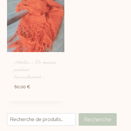
Atelier « Se mouvoir
pendant
l’accouchement »
60,00
€
Recherche