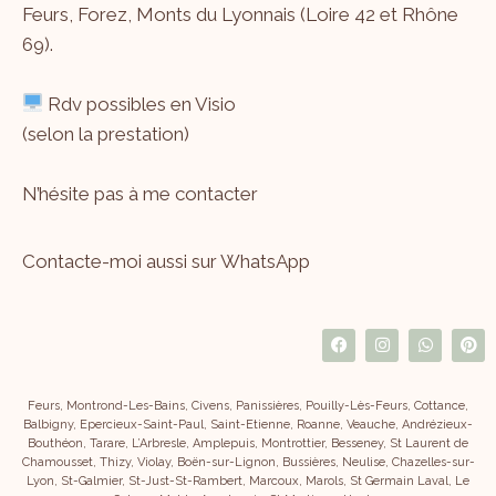
Feurs, Forez, Monts du Lyonnais (Loire 42 et Rhône
69).
Rdv possibles en Visio
(selon la prestation)
N’hésite pas à me
contacter
Contacte-moi aussi sur WhatsApp
Feurs, Montrond-Les-Bains, Civens, Panissières, Pouilly-Lès-Feurs, Cottance,
Balbigny, Epercieux-Saint-Paul, Saint-Etienne, Roanne, Veauche, Andrézieux-
Bouthéon, Tarare, L’Arbresle, Amplepuis, Montrottier, Besseney, St Laurent de
Chamousset, Thizy, Violay, Boën-sur-Lignon, Bussières, Neulise, Chazelles-sur-
Lyon, St-Galmier, St-Just-St-Rambert, Marcoux, Marols, St Germain Laval, Le