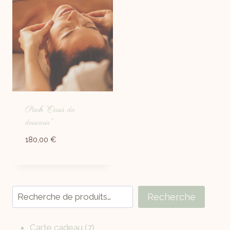
Pack “Oasis de
douceur”
180,00
€
Recherche
Carte cadeau
7