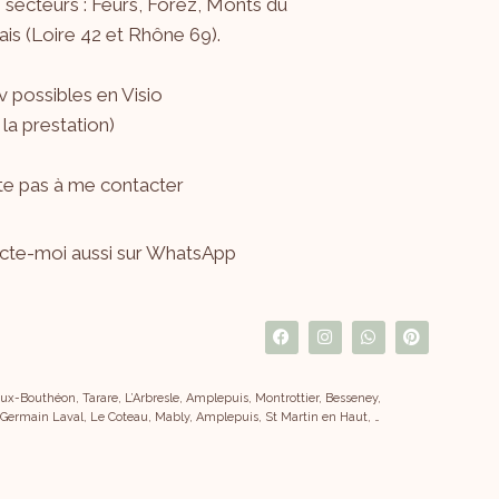
s secteurs : Feurs, Forez, Monts du
is (Loire 42 et Rhône 69).
 possibles en Visio
 la prestation)
ite pas à me
contacter
cte-moi aussi sur WhatsApp
x-Bouthéon, Tarare, L’Arbresle, Amplepuis, Montrottier, Besseney,
 Germain Laval, Le Coteau, Mably, Amplepuis, St Martin en Haut, …