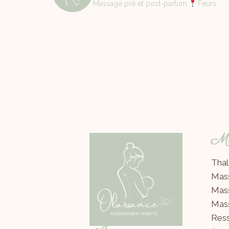
Massage pré et post-partum
Feurs
Mes
Thal
Mas
Mas
Mas
Ress