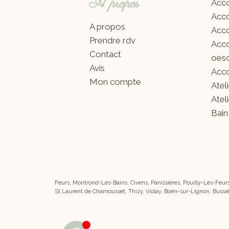
A propos
Acc
Acc
A propos
Acco
Prendre rdv
Acco
Contact
oeso
Avis
Acco
Mon compte
Atel
Atel
Bain
Feurs, Montrond-Les-Bains, Civens, Panissières, Pouilly-Lès-Feur
St Laurent de Chamousset, Thizy, Violay, Boën-sur-Lignon, Bussiè