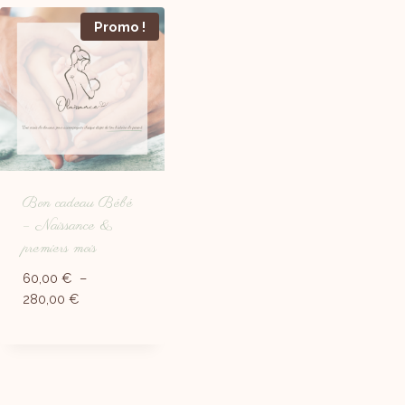
Promo !
Bon cadeau Bébé
– Naissance &
premiers mois
60,00
€
–
280,00
€