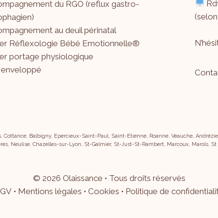
Rdv
mpagnement du RGO (reflux gastro-
(selon
phagien)
mpagnement au deuil périnatal
N’hés
ier Réflexologie Bébé Emotionnelle®
ier portage physiologique
 enveloppé
Conta
s, Cottance, Balbigny, Epercieux-Saint-Paul, Saint-Etienne, Roanne, Veauche, Andrézieu
res, Neulise, Chazelles-sur-Lyon, St-Galmier, St-Just-St-Rambert, Marcoux, Marols, St
©
2026
Olaissance • Tous droits réservés
GV
•
Mentions légales
•
Cookies
•
Politique de confidentiali