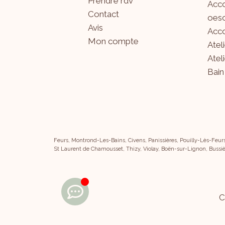
Prendre rdv
Acco
Contact
oeso
Avis
Acco
Mon compte
Atel
Atel
Bain
Feurs, Montrond-Les-Bains, Civens, Panissières, Pouilly-Lès-Feur
St Laurent de Chamousset, Thizy, Violay, Boën-sur-Lignon, Bussiè
C