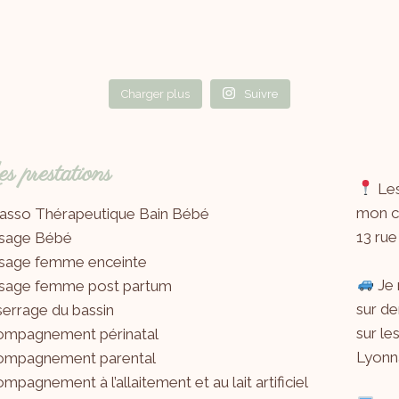
Charger plus
Suivre
 prestations
Les
mon ca
asso Thérapeutique Bain Bébé
13 rue
sage Bébé
sage femme enceinte
Je 
sage femme post partum
sur de
errage du bassin
sur le
ompagnement périnatal
Lyonna
ompagnement parental
mpagnement à l’allaitement et au lait artificiel