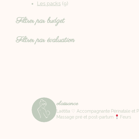
Les packs
9
Filtrer par budget
Filtrer par évaluation
olaissance
Laëtitia ♡ Accompagnante Périnatale et Pa
Massage pré et post-partum
Feurs