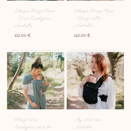
Echarpe Sergé Brisé
Echarpe Sergé Brisé
– Vert Eucalyptus –
– Beige sable –
Neobulle
Neobulle
112,00
€
112,00
€
Sling Vert
My Néo noir
Eucalyptus coton bio –
Neobulle