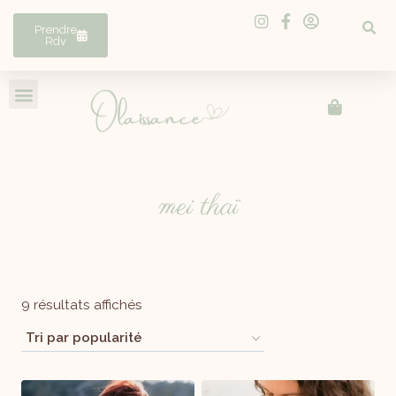
Prendre
Rdv
mei thaï
9 résultats affichés