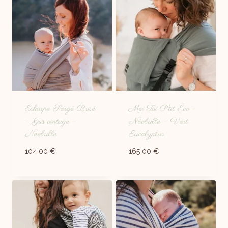
Echarpe Sergé Brisé
Mei Tai P’tit Évo –
– Gris vintage –
Néobulle – Vert
Neobulle
Eucalyptus
104,00
€
165,00
€