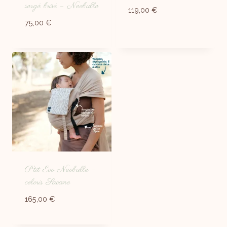
sergé brisé – Neobulle
119,00
€
75,00
€
P’tit Evo Neobulle –
coloris Savane
165,00
€