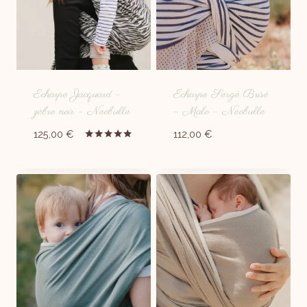
Echarpe Jacquard –
Echarpe Sergé Brisé
zèbre noir – Neobulle
– Malo – Neobulle
125,00
€
112,00
€
Note
5.00
sur 5