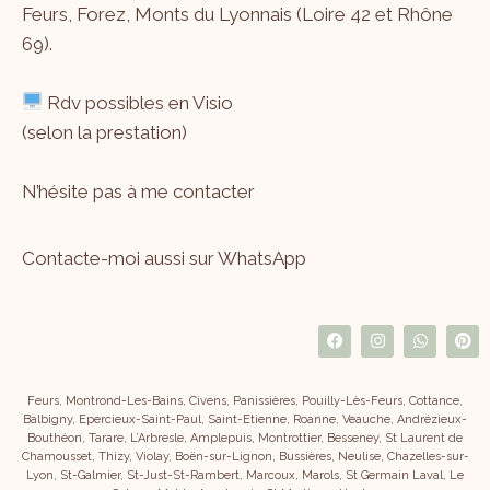
Feurs, Forez, Monts du Lyonnais (Loire 42 et Rhône
69).
Rdv possibles en Visio
(selon la prestation)
N’hésite pas à me
contacter
Contacte-moi aussi sur WhatsApp
Feurs, Montrond-Les-Bains, Civens, Panissières, Pouilly-Lès-Feurs, Cottance,
Balbigny, Epercieux-Saint-Paul, Saint-Etienne, Roanne, Veauche, Andrézieux-
Bouthéon, Tarare, L’Arbresle, Amplepuis, Montrottier, Besseney, St Laurent de
Chamousset, Thizy, Violay, Boën-sur-Lignon, Bussières, Neulise, Chazelles-sur-
Lyon, St-Galmier, St-Just-St-Rambert, Marcoux, Marols, St Germain Laval, Le