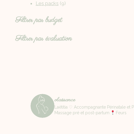
Les packs
9
Filtrer par budget
Filtrer par évaluation
olaissance
Laëtitia ♡ Accompagnante Périnatale et Pa
Massage pré et post-partum
Feurs