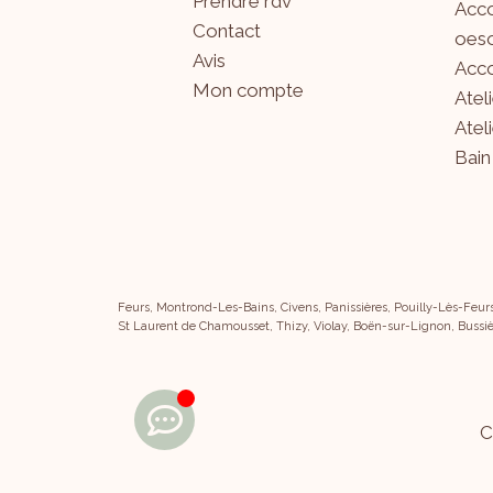
Prendre rdv
Acco
Contact
oeso
Avis
Acco
Mon compte
Atel
Atel
Bain
Feurs, Montrond-Les-Bains, Civens, Panissières, Pouilly-Lès-Feur
St Laurent de Chamousset, Thizy, Violay, Boën-sur-Lignon, Bussiè
C