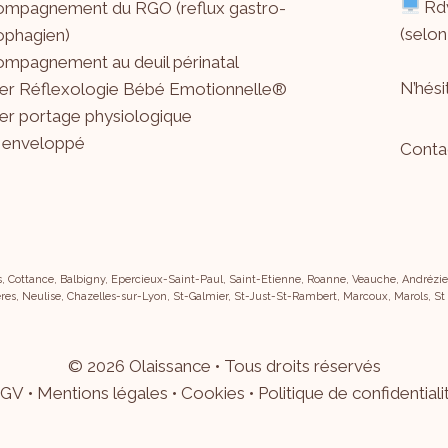
Rdv
mpagnement du RGO (reflux gastro-
(selon
phagien)
mpagnement au deuil périnatal
N’hés
ier Réflexologie Bébé Emotionnelle®
ier portage physiologique
 enveloppé
Conta
s, Cottance, Balbigny, Epercieux-Saint-Paul, Saint-Etienne, Roanne, Veauche, Andrézieu
res, Neulise, Chazelles-sur-Lyon, St-Galmier, St-Just-St-Rambert, Marcoux, Marols, St
©
2026
Olaissance • Tous droits réservés
GV
•
Mentions légales
•
Cookies
•
Politique de confidentiali