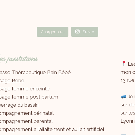
Charger plus
Suivre
 prestations
Les
mon ca
asso Thérapeutique Bain Bébé
13 rue
sage Bébé
sage femme enceinte
Je 
sage femme post partum
sur de
errage du bassin
sur le
ompagnement périnatal
Lyonna
ompagnement parental
mpagnement à l’allaitement et au lait artificiel