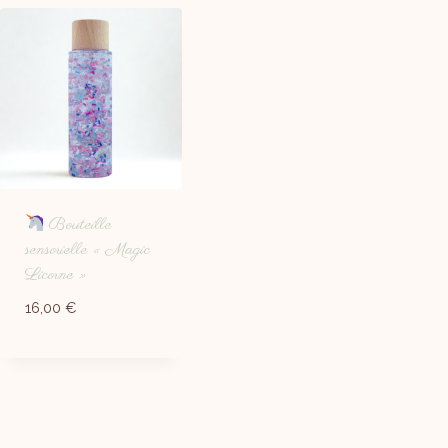
Bouteille
sensorielle « Magic
Licorne »
16,00
€