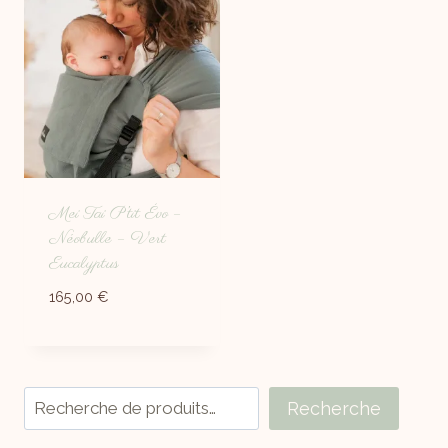
Mei Tai P’tit Évo –
Néobulle – Vert
Eucalyptus
165,00
€
Recherche