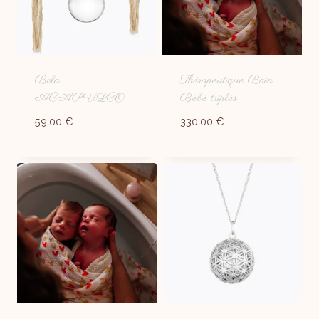
Bola
Thérapeutique Bain
ACAPULCO
Bébé triplés
59,00
€
330,00
€