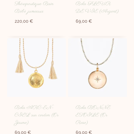
Thérapeutique Bain
Bola FLEUR
Bébé jumeaux
DE VIE (Argent)
220,00
€
69,00
€
Bola ARC-EN-
Bola BONNE
CIEL sur cordon (Or
ETOILE (Or
Jaune)
Rose)
69,00
€
69,00
€