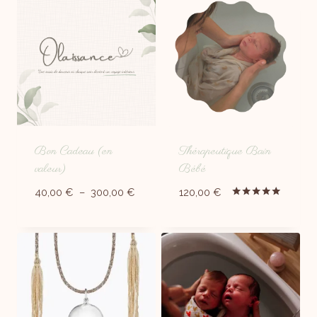
Bon Cadeau (en
Thérapeutique Bain
valeur)
Bébé
40,00
€
–
300,00
€
120,00
€
Note
5.00
sur 5