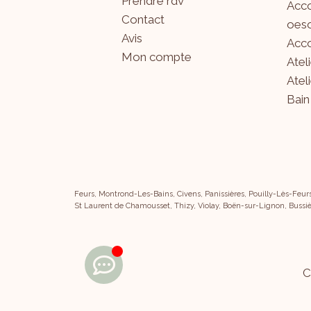
Prendre rdv
Acco
Contact
oeso
Avis
Acco
Mon compte
Atel
Atel
Bain
Feurs, Montrond-Les-Bains, Civens, Panissières, Pouilly-Lès-Feur
St Laurent de Chamousset, Thizy, Violay, Boën-sur-Lignon, Bussiè
C