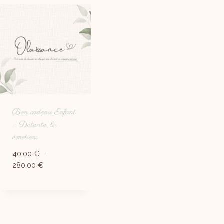
Bon cadeau Enfant
– Détente &
émotions
40,00
€
–
280,00
€