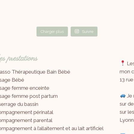
Charger plus
Suivre
 prestations
Les
mon ca
asso Thérapeutique Bain Bébé
13 rue
sage Bébé
sage femme enceinte
Je 
sage femme post partum
sur de
errage du bassin
sur le
ompagnement périnatal
Lyonna
ompagnement parental
mpagnement à l’allaitement et au lait artificiel