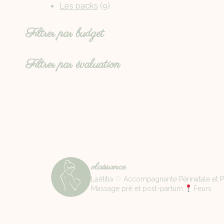
Les packs
9
Filtrer par budget
Filtrer par évaluation
olaissance
Laëtitia ♡ Accompagnante Périnatale et Pa
Massage pré et post-partum
Feurs