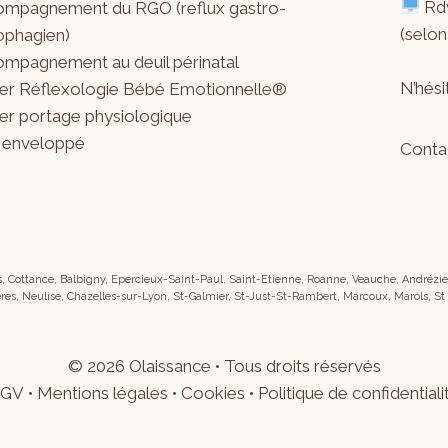
Rdv
mpagnement du RGO (reflux gastro-
(selon
phagien)
mpagnement au deuil périnatal
N’hés
ier Réflexologie Bébé Emotionnelle®
ier portage physiologique
 enveloppé
Conta
s, Cottance, Balbigny, Epercieux-Saint-Paul, Saint-Etienne, Roanne, Veauche, Andrézieu
res, Neulise, Chazelles-sur-Lyon, St-Galmier, St-Just-St-Rambert, Marcoux, Marols, St
©
2026
Olaissance • Tous droits réservés
GV
•
Mentions légales
•
Cookies
•
Politique de confidentiali