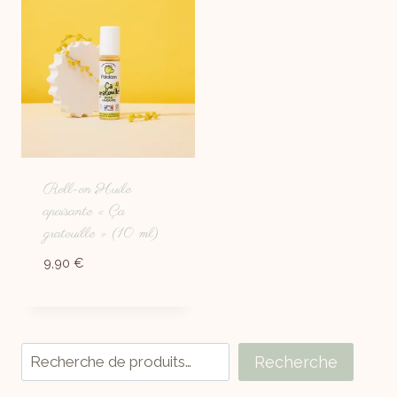
Roll-on Huile
apaisante « Ça
gratouille » (10 ml)
9,90
€
Recherche